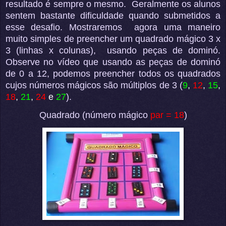
resultado é sempre o mesmo.
Geralmente os alunos
sentem bastante dificuldade quando submetidos a
esse desafio. Mostraremos
agora uma maneiro
muito simples de preencher um quadrado mágico 3 x
3 (linhas x colunas),
usando peças de dominó.
Observe no vídeo que usando as peças de dominó
de 0 a 12, podemos preencher todos os quadrados
cujos números mágicos são múltiplos de 3 (
9
,
12
,
15
,
18
,
21
,
24
e
27
).
Quadrado (número mágico
par = 18
)