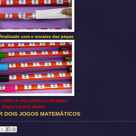
inalizado com o encaixe das peças
o vídeo e veja todos os detalhes
Clique no link abaixo
R DOIS JOGOS MATEMÁTICOS