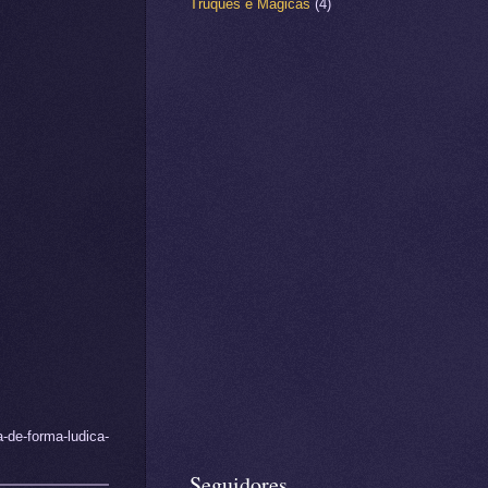
Truques e Mágicas
(4)
-de-forma-ludica-
Seguidores