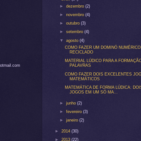
►
dezembro
(2)
►
novembro
(4)
►
outubro
(3)
►
setembro
(4)
▼
agosto
(4)
COMO FAZER UM DOMINÓ NUMÉRICO
RECICLADO
MATERIAL LÚDICO PARA A FORMAÇÃ
hotmail.com
PALAVRAS
COMO FAZER DOIS EXCELENTES JO
MATEMÁTICOS
MATEMÁTICA DE FORMA LÚDICA: DOI
JOGOS EM UM SÓ MA...
►
junho
(2)
►
fevereiro
(3)
►
janeiro
(2)
►
2014
(30)
►
2013
(22)