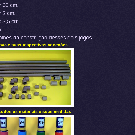
= 60 cm.
= 2 cm.
 3,5 cm.
m
alhes da construção desses dois jogos.
pvc e suas respectivas conexões
odos os materiais e suas medidas