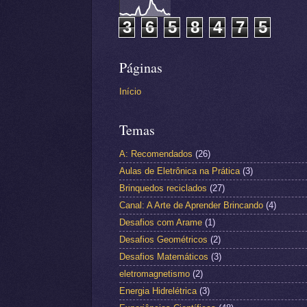
3
6
5
8
4
7
5
Páginas
Início
Temas
A: Recomendados
(26)
Aulas de Eletrônica na Prática
(3)
Brinquedos reciclados
(27)
Canal: A Arte de Aprender Brincando
(4)
Desafios com Arame
(1)
Desafios Geométricos
(2)
Desafios Matemáticos
(3)
eletromagnetismo
(2)
Energia Hidrelétrica
(3)