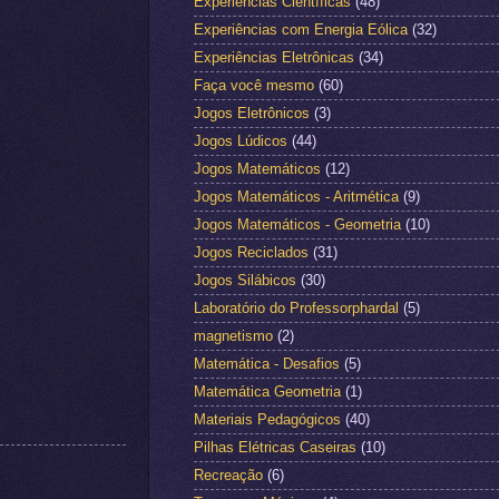
Experiências Científicas
(48)
Experiências com Energia Eólica
(32)
Experiências Eletrônicas
(34)
Faça você mesmo
(60)
Jogos Eletrônicos
(3)
Jogos Lúdicos
(44)
Jogos Matemáticos
(12)
Jogos Matemáticos - Aritmética
(9)
Jogos Matemáticos - Geometria
(10)
Jogos Reciclados
(31)
Jogos Silábicos
(30)
Laboratório do Professorphardal
(5)
magnetismo
(2)
Matemática - Desafios
(5)
Matemática Geometria
(1)
Materiais Pedagógicos
(40)
Pilhas Elétricas Caseiras
(10)
Recreação
(6)