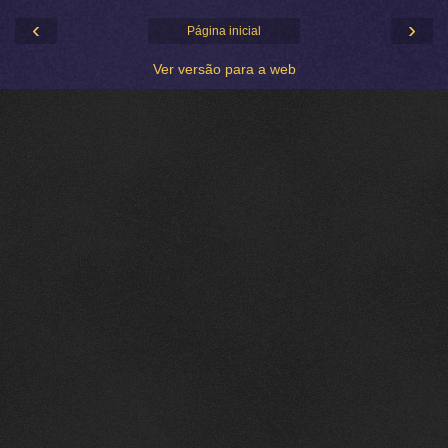
‹
›
Página inicial
Ver versão para a web