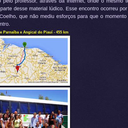
o pelo professor, através da internet, onde o mesmo 
parte desse material lúdico. Esse encontro ocorreu por
l Coelho, que não mediu esforços para que o momento
ntro.
re Parnaíba e Angical do Piauí - 455 km