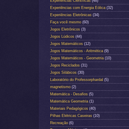
Experiências Científicas
(48)
Experiências com Energia Eólica
(32)
Experiências Eletrônicas
(34)
Faça você mesmo
(60)
Jogos Eletrônicos
(3)
Jogos Lúdicos
(44)
Jogos Matemáticos
(12)
Jogos Matemáticos - Aritmética
(9)
Jogos Matemáticos - Geometria
(10)
Jogos Reciclados
(31)
Jogos Silábicos
(30)
Laboratório do Professorphardal
(5)
magnetismo
(2)
Matemática - Desafios
(5)
Matemática Geometria
(1)
Materiais Pedagógicos
(40)
Pilhas Elétricas Caseiras
(10)
Recreação
(6)