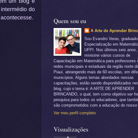
tem um blog e
 intermédio do
 acontecesse.
Quem sou eu
A Arte de Aprender Brin
Sou Evandro Veras, graduad
Especialização em Matemátic
UFPI. Nos últimos seis anos,
ministrei vários cursos de
Capacitação em Matemática para professores 
redes municipais e estaduais da região norte d
Piauí, abrangendo mais de 60 escolas, em dife
municípios. Alguns temas abordados nessas
capacitações, estão sendo disponibilizados ne
blog, cujo o tema é: A ARTE DE APRENDER
BRINCANDO, o qual, tem como objetivo ser fo
pesquisa para todos os educadores, que tamb
são comprometidos com a educação do nosso 
Ver meu perfil completo
Visualizações