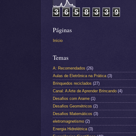
3
6
5
8
3
3
9
Páginas
Início
Temas
A: Recomendados
(26)
Aulas de Eletrônica na Prática
(3)
Brinquedos reciclados
(27)
Canal: A Arte de Aprender Brincando
(4)
Desafios com Arame
(1)
Desafios Geométricos
(2)
Desafios Matemáticos
(3)
eletromagnetismo
(2)
Energia Hidrelétrica
(3)