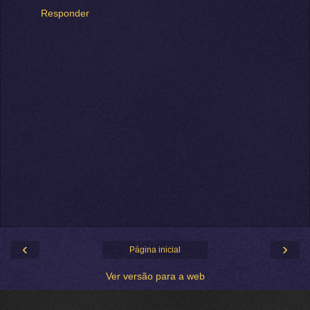
Responder
‹
›
Página inicial
Ver versão para a web