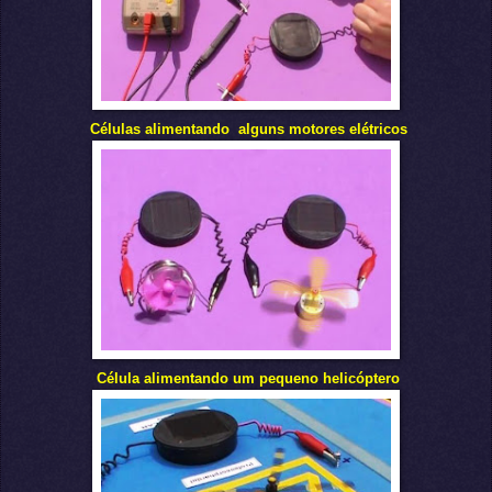
Células alimentando
alguns motores elétricos
Célula
alimenta
ndo um pequeno
helicóptero